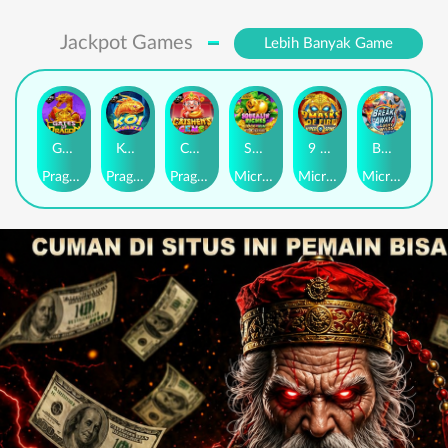
Jackpot Games
Lebih Banyak Game
Gates of Dragon Jackpot Play
Koi Bonanza Jackpot Play
Caishen's Gems Jackpot Play
Squealin' Riches
9 Masks of Fire™ HyperSpins™
Break Away Lucky Wilds
Pragmatic Play
Pragmatic Play
Pragmatic Play
MicroGaming
MicroGaming
MicroGaming