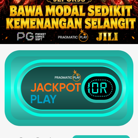
IDR
JACKPOT
PLAY