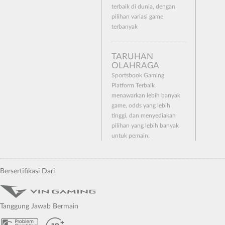
terbaik di dunia, dengan
pilihan variasi game
terbanyak
TARUHAN
OLAHRAGA
Sportsbook Gaming
Platform Terbaik
menawarkan lebih banyak
game, odds yang lebih
tinggi, dan menyediakan
pilihan yang lebih banyak
untuk pemain.
Bersertifikasi Dari
Tanggung Jawab Bermain