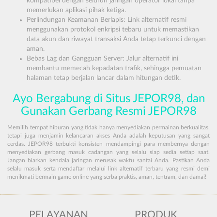
kompatibel dengan seluruh jaringan operator lokal tanpa
memerlukan aplikasi pihak ketiga.
Perlindungan Keamanan Berlapis: Link alternatif resmi
menggunakan protokol enkripsi tebaru untuk memastikan
data akun dan riwayat transaksi Anda tetap terkunci dengan
aman.
Bebas Lag dan Gangguan Server: Jalur alternatif ini
membantu memecah kepadatan trafik, sehingga pemuatan
halaman tetap berjalan lancar dalam hitungan detik.
Ayo Bergabung di Situs JEPOR98, dan
Gunakan Gerbang Resmi JEPOR98
Memilih tempat hiburan yang tidak hanya menyediakan permainan berkualitas,
tetapi juga menjamin kelancaran akses Anda adalah keputusan yang sangat
cerdas. JEPOR98 terbukti konsisten mendampingi para membernya dengan
menyediakan gerbang masuk cadangan yang selalu siap sedia setiap saat.
Jangan biarkan kendala jaringan merusak waktu santai Anda. Pastikan Anda
selalu masuk serta mendaftar melalui link alternatif terbaru yang resmi demi
menikmati bermain game online yang serba praktis, aman, tentram, dan damai!
PELAYANAN
PRODUK