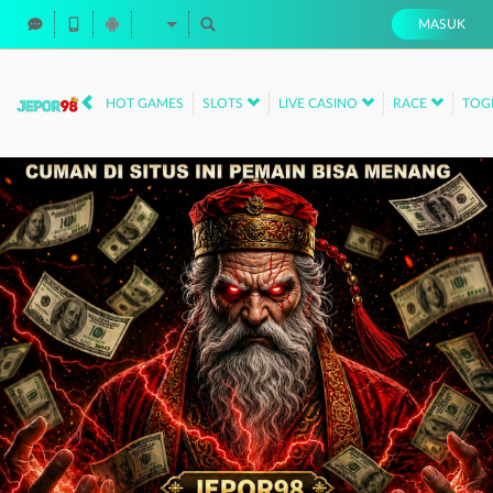
MASUK
HOT GAMES
SLOTS
LIVE CASINO
RACE
TOG